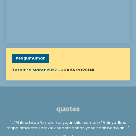
sebelum mencapai usia
dewasa. Menanggung
anak yatim berarti
mengurusi segala
keperluan hidup,
mengasuh, mendidik, dan
menyantuni Allah
berfirman: “Mereka
bertanya kepadamu
tentang anak yatim,
katakan lah “Memperbaiki
keadaan mereka adalah
Pengumuman
baik,” (QS. Al-Baqarah..
Terbit : 9 Maret 2022 -
JUARA PORSENI
quotes
a
"...“Al ilmu bilaa ‘amalin kasyajari bila tsamarin.”Artinya: Ilmu
".
m
tanpa amal atau praktek seperti pohon yang tidak berbuah...."
kan