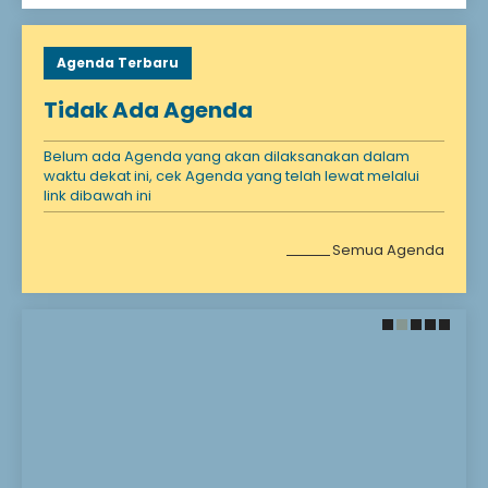
Agenda Terbaru
Tidak Ada Agenda
Belum ada Agenda yang akan dilaksanakan dalam
waktu dekat ini, cek Agenda yang telah lewat melalui
link dibawah ini
Semua Agenda
28 November 2021
28 November 2021
Santunan Anak
Selamat Datang!
Yatim
Selamat Bergabung DI
Madrasah kami
Anak yatim adalah
Madrasah Impian
seseorang yang
Madrasah Harapan
kehilangan ayahnya
Madrasah Masa Depan