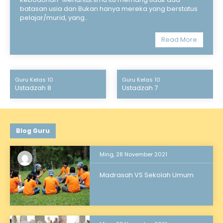
batasan usia dan Bukan hanya mereka yang berstatus
pelajar/murid, yang..
Read More
Guru Kelas 10
Guru Kelas 10
Ustadzah 8
Ustadzah 7
Blog Guru
Ming, 28 November 2021
Madrasah VS Sekolah Umum