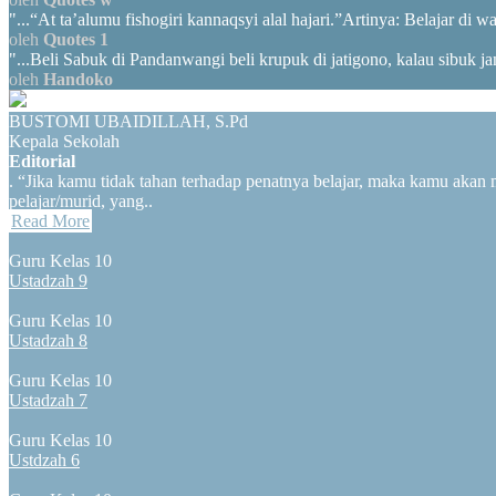
"...“At ta’alumu fishogiri kannaqsyi alal hajari.”Artinya: Belajar di w
oleh
Quotes 1
"...Beli Sabuk di Pandanwangi beli krupuk di jatigono, kalau sibuk ja
oleh
Handoko
BUSTOMI UBAIDILLAH, S.Pd
Kepala Sekolah
Editorial
. “Jika kamu tidak tahan terhadap penatnya belajar, maka kamu aka
pelajar/murid, yang..
Read More
Guru Kelas 10
Ustadzah 9
Guru Kelas 10
Ustadzah 8
Guru Kelas 10
Ustadzah 7
Guru Kelas 10
Ustdzah 6