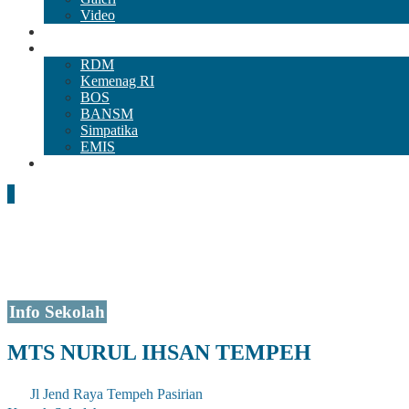
Video
RAPOR DIGITAL
Mitra&Aplikasi
RDM
Kemenag RI
BOS
BANSM
Simpatika
EMIS
Unduh
Info Sekolah
MTS NURUL IHSAN TEMPEH
Jl Jend Raya Tempeh Pasirian