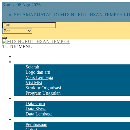
Kamis, 06 Agu 2026
SELAMAT DATAG DI MTS NURUL IHSAN TEMPEH 
TUTUP MENU
Beranda
Tentang Kami
Sejarah
Logo dan arti
Mars Lembaga
Visi Misi
Struktur Organisasi
Program Unggulan
Direktori
Data Guru
Data Siswa
Data Lembaga
Galeri Kami
Pembiasaan
Galeri