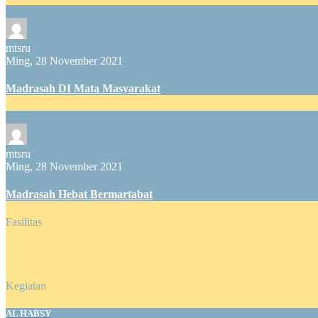
mtsru
Ming, 28 November 2021
Madrasah DI Mata Masyarakat
mtsru
Ming, 28 November 2021
Madrasah Hebat Bermartabat
Fasilitas
Kegiatan
AL HABSY