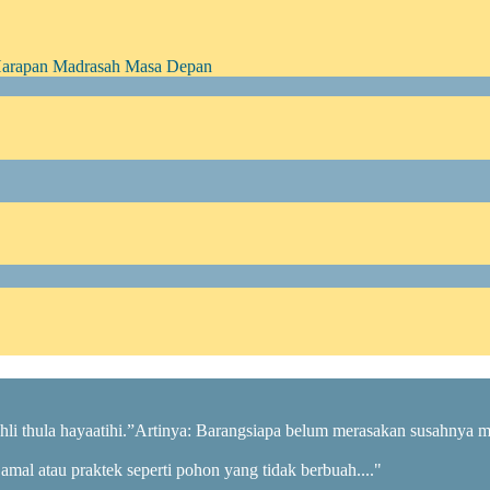
Harapan Madrasah Masa Depan
 jahli thula hayaatihi.”Artinya: Barangsiapa belum merasakan susahnya 
a amal atau praktek seperti pohon yang tidak berbuah...."