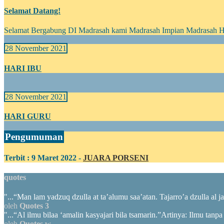
Selamat Datang!
Selamat Bergabung DI Madrasah kami Madrasah Impian Madrasah 
28 November 2021
HARI IBU
28 November 2021
HARI GURU
Pengumuman
Terbit : 9 Maret 2022 -
JUARA PORSENI
quotes
"...“Man lam yadzuq dzulla at ta’alumu saa’atan. Tajarro’a dzulla al
oleh
Quotes 3
"...“Al ilmu bilaa ‘amalin kasyajari bila tsamarin.”Artinya: Ilmu tanp
oleh
Quotes w