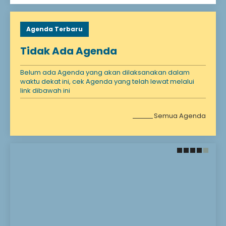
Agenda Terbaru
Tidak Ada Agenda
Belum ada Agenda yang akan dilaksanakan dalam
waktu dekat ini, cek Agenda yang telah lewat melalui
link dibawah ini
Semua Agenda
28 November 2021
25 Februari 2024
HARI GURU
Hello world!
Welcome to WordPress.
This is your first post. Edit
or delete it, then start
writing!