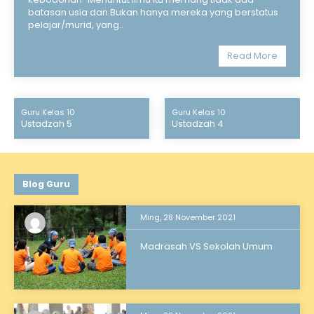
batasan usia dan Bukan hanya mereka yang berstatus
pelajar/murid, yang..
Read More
Guru Kelas 10
Guru Kelas 10
Ustadzah 5
Ustadzah 4
Blog Guru
Ming, 28 November 2021
Madrasah VS Sekolah Umum