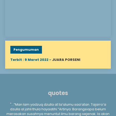
Pengumuman
Terbit : 9 Maret 2022 -
JUARA PORSENI
quotes
u
"...“Man lam yadzuq dzulla at ta’alumu saa’atan. Tajarro’a
"
"
dzulla al jahli thula hayaatihi.”Artinya: Barangsiapa belum
ta
merasakan susahnya menuntut ilmu barang sejenak. Ia akan