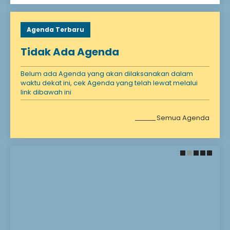
Agenda Terbaru
Tidak Ada Agenda
Belum ada Agenda yang akan dilaksanakan dalam
waktu dekat ini, cek Agenda yang telah lewat melalui
link dibawah ini
Semua Agenda
28 November 2021
28 November 2021
Santunan Anak
Selamat Datang!
Yatim
Selamat Bergabung DI
Madrasah kami
Anak yatim adalah
Madrasah Impian
seseorang yang
Madrasah Harapan
kehilangan ayahnya
Madrasah Masa Depan