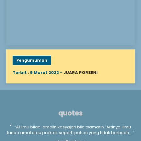
sebelum mencapai usia
dewasa. Menanggung
anak yatim berarti
mengurusi segala
keperluan hidup,
mengasuh, mendidik, dan
menyantuni Allah
berfirman: “Mereka
bertanya kepadamu
tentang anak yatim,
katakan lah “Memperbaiki
keadaan mereka adalah
Pengumuman
baik,” (QS. Al-Baqarah..
Terbit : 9 Maret 2022 -
JUARA PORSENI
quotes
a
"...“Al ilmu bilaa ‘amalin kasyajari bila tsamarin.”Artinya: Ilmu
".
m
tanpa amal atau praktek seperti pohon yang tidak berbuah...."
kan