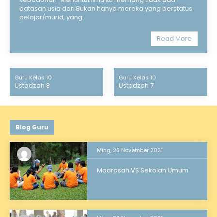
batasan usia dan Bukan hanya mereka yang berstatus
pelajar/murid, yang..
Read More
Guru Kelas 10
Guru Kelas 10
Ustadzah 8
Ustadzah 7
Blog Guru
Ming, 28 November 2021
Madrasah VS Sekolah Umum