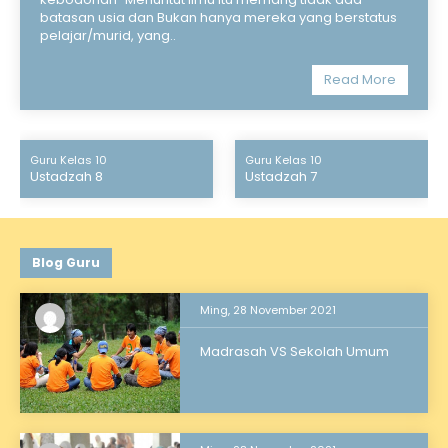
batasan usia dan Bukan hanya mereka yang berstatus
pelajar/murid, yang..
Read More
Guru Kelas 10
Guru Kelas 10
Ustadzah 8
Ustadzah 7
Blog Guru
Ming, 28 November 2021
Madrasah VS Sekolah Umum