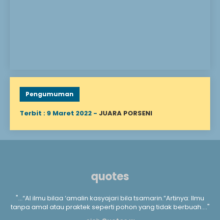
sebelum mencapai usia
dewasa. Menanggung
anak yatim berarti
mengurusi segala
keperluan hidup,
mengasuh, mendidik, dan
menyantuni Allah
berfirman: “Mereka
bertanya kepadamu
tentang anak yatim,
katakan lah “Memperbaiki
keadaan mereka adalah
Pengumuman
baik,” (QS. Al-Baqarah..
Terbit : 9 Maret 2022 -
JUARA PORSENI
quotes
a
"...“Al ilmu bilaa ‘amalin kasyajari bila tsamarin.”Artinya: Ilmu
".
m
tanpa amal atau praktek seperti pohon yang tidak berbuah...."
kan