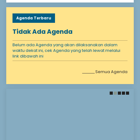
Agenda Terbaru
Tidak Ada Agenda
Belum ada Agenda yang akan dilaksanakan dalam
waktu dekat ini, cek Agenda yang telah lewat melalui
link dibawah ini
Semua Agenda
28 November 2021
28 November 2021
Santunan Anak
Selamat Datang!
Yatim
Selamat Bergabung DI
Madrasah kami
Anak yatim adalah
Madrasah Impian
seseorang yang
Madrasah Harapan
kehilangan ayahnya
Madrasah Masa Depan