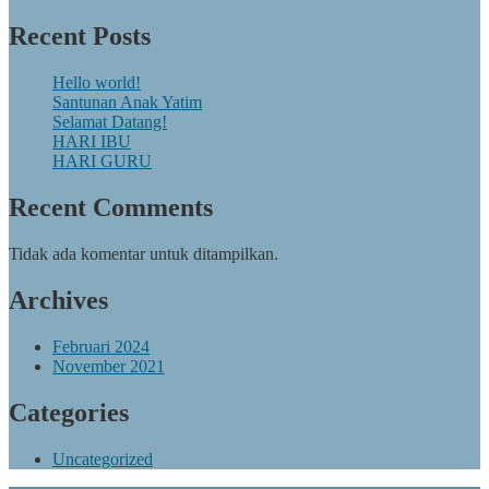
Recent Posts
Hello world!
Santunan Anak Yatim
Selamat Datang!
HARI IBU
HARI GURU
Recent Comments
Tidak ada komentar untuk ditampilkan.
Archives
Februari 2024
November 2021
Categories
Uncategorized