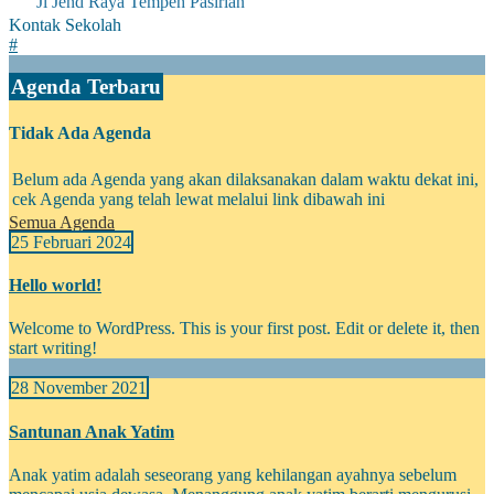
Jl Jend Raya Tempeh Pasirian
Kontak Sekolah
#
Agenda Terbaru
Tidak Ada Agenda
Belum ada Agenda yang akan dilaksanakan dalam waktu dekat ini,
cek Agenda yang telah lewat melalui link dibawah ini
Semua Agenda
25 Februari 2024
Hello world!
Welcome to WordPress. This is your first post. Edit or delete it, then
start writing!
28 November 2021
Santunan Anak Yatim
Anak yatim adalah seseorang yang kehilangan ayahnya sebelum