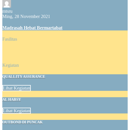
mtsru
Ming, 28 November 2021
Madrasah Hebat Bermartabat
Fasilitas
Kegiatan
QUALLITY ASSURANCE
Lihat Kegiatan
AL HABSY
Lihat Kegiatan
OUTBOND DI PUNCAK