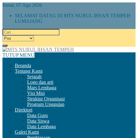
Jumat, 07 Agu 2026
SELAMAT DATAG DI MTS NURUL IHSAN TEMPEH
LUMAJANG
TUTUP MENU
Beranda
Tentang Kami
Sejarah
Logo dan arti
Mars Lembaga
Visi Misi
Struktur Organisasi
Program Unggulan
Direktori
Data Guru
Data Siswa
Data Lembaga
Galeri Kami
Pembiasaan