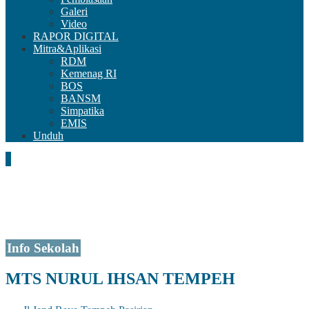
Galeri
Video
RAPOR DIGITAL
Mitra&Aplikasi
RDM
Kemenag RI
BOS
BANSM
Simpatika
EMIS
Unduh
Info Sekolah
MTS NURUL IHSAN TEMPEH