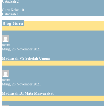
Ustadzah 2
Guru Kelas 10
Ustadzah 1
Blog Guru
mtsru
Ming, 28 November 2021
Madrasah VS Sekolah Umum
mtsru
Ming, 28 November 2021
Madrasah DI Mata Masyarakat