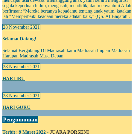
mencapai usia dewasa. Menanggung anak yatim berarti mengurusi
segala keperluan hidup, mengasuh, mendidik, dan menyantuni Allah
berfirman: “Mereka bertanya kepadamu tentang anak yatim, katakan
lah “Memperbaiki keadaan mereka adalah baik,” (QS. Al-Baqarah..
28 November 2021
Selamat Datang!
Selamat Bergabung DI Madrasah kami Madrasah Impian Madrasah
Harapan Madrasah Masa Depan
28 November 2021
HARI IBU
28 November 2021
HARI GURU
Pengumuman
Terbit : 9 Maret 2022 -
JUARA PORSENI