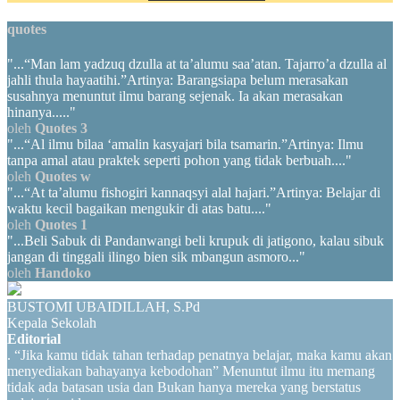
quotes
"...“Man lam yadzuq dzulla at ta’alumu saa’atan. Tajarro’a dzulla al
jahli thula hayaatihi.”Artinya: Barangsiapa belum merasakan
susahnya menuntut ilmu barang sejenak. Ia akan merasakan
hinanya....."
oleh
Quotes 3
"...“Al ilmu bilaa ‘amalin kasyajari bila tsamarin.”Artinya: Ilmu
tanpa amal atau praktek seperti pohon yang tidak berbuah...."
oleh
Quotes w
"...“At ta’alumu fishogiri kannaqsyi alal hajari.”Artinya: Belajar di
waktu kecil bagaikan mengukir di atas batu...."
oleh
Quotes 1
"...Beli Sabuk di Pandanwangi beli krupuk di jatigono, kalau sibuk
jangan di tinggali ilingo bien sik mbangun asmoro..."
oleh
Handoko
BUSTOMI UBAIDILLAH, S.Pd
Kepala Sekolah
Editorial
. “Jika kamu tidak tahan terhadap penatnya belajar, maka kamu akan
menyediakan bahayanya kebodohan” Menuntut ilmu itu memang
tidak ada batasan usia dan Bukan hanya mereka yang berstatus