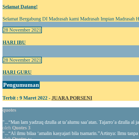
Selamat Datang!
Selamat Bergabung DI Madrasah kami Madrasah Impian Madrasah 
28 November 2021
HARI IBU
28 November 2021
HARI GURU
Pengumuman
Terbit : 9 Maret 2022 -
JUARA PORSENI
quotes
"...“Man lam yadzuq dzulla at ta’alumu saa’atan. Tajarro’a dzulla al
oleh
Quotes 3
"...“Al ilmu bilaa ‘amalin kasyajari bila tsamarin.”Artinya: Ilmu tanp
oleh
Quotes w