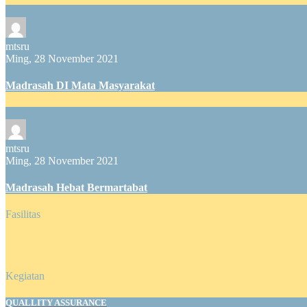
mtsru
Ming, 28 November 2021
Madrasah DI Mata Masyarakat
mtsru
Ming, 28 November 2021
Madrasah Hebat Bermartabat
Fasilitas
Kegiatan
QUALLITY ASSURANCE