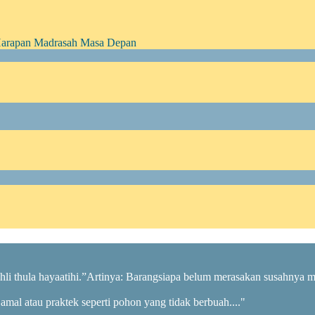
Harapan Madrasah Masa Depan
 jahli thula hayaatihi.”Artinya: Barangsiapa belum merasakan susahnya 
a amal atau praktek seperti pohon yang tidak berbuah...."