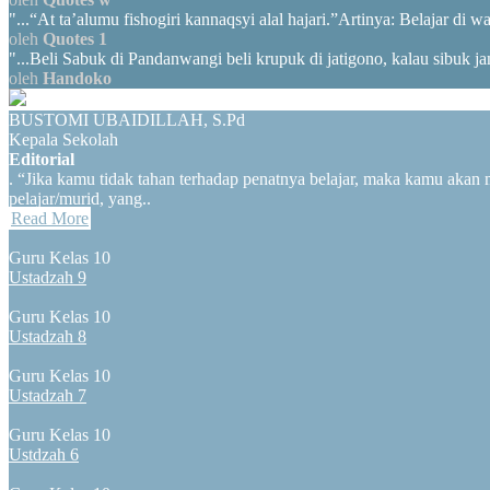
"...“At ta’alumu fishogiri kannaqsyi alal hajari.”Artinya: Belajar di w
oleh
Quotes 1
"...Beli Sabuk di Pandanwangi beli krupuk di jatigono, kalau sibuk ja
oleh
Handoko
BUSTOMI UBAIDILLAH, S.Pd
Kepala Sekolah
Editorial
. “Jika kamu tidak tahan terhadap penatnya belajar, maka kamu aka
pelajar/murid, yang..
Read More
Guru Kelas 10
Ustadzah 9
Guru Kelas 10
Ustadzah 8
Guru Kelas 10
Ustadzah 7
Guru Kelas 10
Ustdzah 6