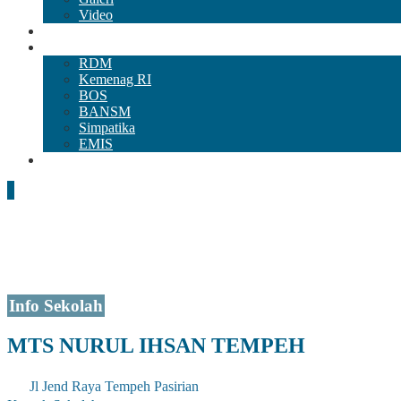
Video
RAPOR DIGITAL
Mitra&Aplikasi
RDM
Kemenag RI
BOS
BANSM
Simpatika
EMIS
Unduh
Info Sekolah
MTS NURUL IHSAN TEMPEH
Jl Jend Raya Tempeh Pasirian