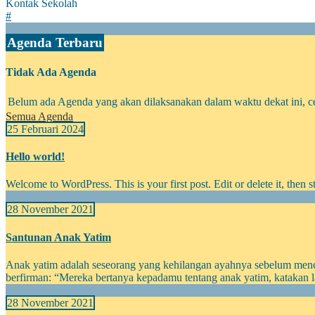
Kontak Sekolah
#
Agenda Terbaru
Tidak Ada Agenda
Belum ada Agenda yang akan dilaksanakan dalam waktu dekat ini, ce
Semua Agenda
25 Februari 2024
Hello world!
Welcome to WordPress. This is your first post. Edit or delete it, then st
28 November 2021
Santunan Anak Yatim
Anak yatim adalah seseorang yang kehilangan ayahnya sebelum menc
berfirman: “Mereka bertanya kepadamu tentang anak yatim, katakan 
28 November 2021