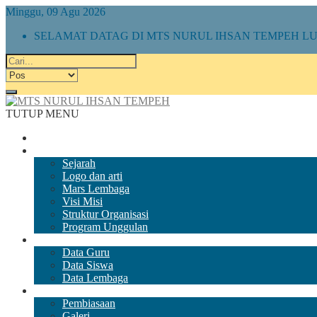
Minggu, 09 Agu 2026
SELAMAT DATAG DI MTS NURUL IHSAN TEMPEH 
TUTUP MENU
Beranda
Tentang Kami
Sejarah
Logo dan arti
Mars Lembaga
Visi Misi
Struktur Organisasi
Program Unggulan
Direktori
Data Guru
Data Siswa
Data Lembaga
Galeri Kami
Pembiasaan
Galeri