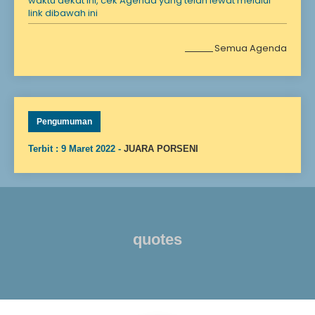
waktu dekat ini, cek Agenda yang telah lewat melalui
link dibawah ini
Semua Agenda
Pengumuman
Terbit : 9 Maret 2022 -
JUARA PORSENI
quotes