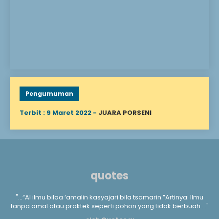
sebelum mencapai usia
dewasa. Menanggung
anak yatim berarti
mengurusi segala
keperluan hidup,
mengasuh, mendidik, dan
menyantuni Allah
berfirman: “Mereka
bertanya kepadamu
tentang anak yatim,
katakan lah “Memperbaiki
keadaan mereka adalah
Pengumuman
baik,” (QS. Al-Baqarah..
Terbit : 9 Maret 2022 -
JUARA PORSENI
quotes
a
"...“Al ilmu bilaa ‘amalin kasyajari bila tsamarin.”Artinya: Ilmu
".
m
tanpa amal atau praktek seperti pohon yang tidak berbuah...."
kan