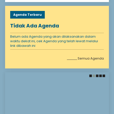
Agenda Terbaru
Tidak Ada Agenda
Belum ada Agenda yang akan dilaksanakan dalam
waktu dekat ini, cek Agenda yang telah lewat melalui
link dibawah ini
Semua Agenda
28 November 2021
28 November 2021
Santunan Anak
Selamat Datang!
Yatim
Selamat Bergabung DI
Madrasah kami
Anak yatim adalah
Madrasah Impian
seseorang yang
Madrasah Harapan
kehilangan ayahnya
Madrasah Masa Depan