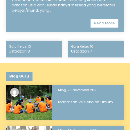
batasan usia dan Bukan hanya mereka yang berstatus
pelajar/murid, yang..
Read More
Guru Kelas 10
Guru Kelas 10
Ustadzah 8
Ustadzah 7
Blog Guru
Ming, 28 November 2021
Madrasah VS Sekolah Umum