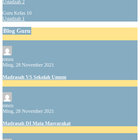
Ustadzah 2
Guru Kelas 10
Ustadzah 1
Blog Guru
mtsru
Ming, 28 November 2021
Madrasah VS Sekolah Umum
mtsru
Ming, 28 November 2021
Madrasah DI Mata Masyarakat