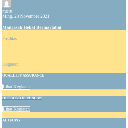
mtsru
Ming, 28 November 2021
Madrasah Hebat Bermartabat
Fasilitas
Kegiatan
QUALLITY ASSURANCE
Lihat Kegiatan
OUTBOND DI PUNCAK
Lihat Kegiatan
AL HABSY