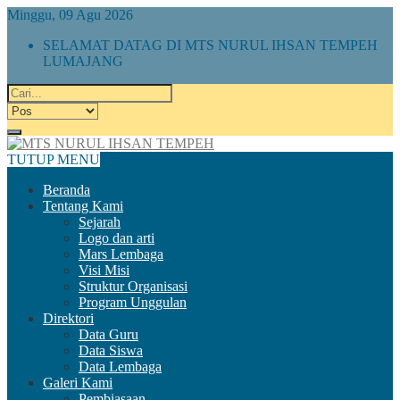
Minggu, 09 Agu 2026
SELAMAT DATAG DI MTS NURUL IHSAN TEMPEH
LUMAJANG
TUTUP MENU
Beranda
Tentang Kami
Sejarah
Logo dan arti
Mars Lembaga
Visi Misi
Struktur Organisasi
Program Unggulan
Direktori
Data Guru
Data Siswa
Data Lembaga
Galeri Kami
Pembiasaan