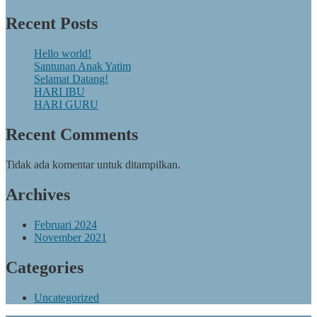
Recent Posts
Hello world!
Santunan Anak Yatim
Selamat Datang!
HARI IBU
HARI GURU
Recent Comments
Tidak ada komentar untuk ditampilkan.
Archives
Februari 2024
November 2021
Categories
Uncategorized