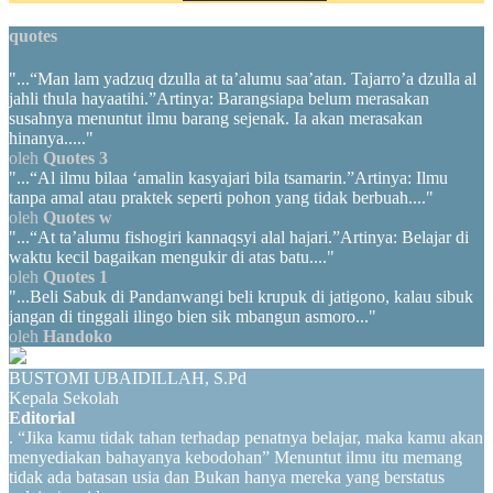
quotes
"...“Man lam yadzuq dzulla at ta’alumu saa’atan. Tajarro’a dzulla al
jahli thula hayaatihi.”Artinya: Barangsiapa belum merasakan
susahnya menuntut ilmu barang sejenak. Ia akan merasakan
hinanya....."
oleh
Quotes 3
"...“Al ilmu bilaa ‘amalin kasyajari bila tsamarin.”Artinya: Ilmu
tanpa amal atau praktek seperti pohon yang tidak berbuah...."
oleh
Quotes w
"...“At ta’alumu fishogiri kannaqsyi alal hajari.”Artinya: Belajar di
waktu kecil bagaikan mengukir di atas batu...."
oleh
Quotes 1
"...Beli Sabuk di Pandanwangi beli krupuk di jatigono, kalau sibuk
jangan di tinggali ilingo bien sik mbangun asmoro..."
oleh
Handoko
BUSTOMI UBAIDILLAH, S.Pd
Kepala Sekolah
Editorial
. “Jika kamu tidak tahan terhadap penatnya belajar, maka kamu akan
menyediakan bahayanya kebodohan” Menuntut ilmu itu memang
tidak ada batasan usia dan Bukan hanya mereka yang berstatus