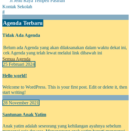
Jl Jend Raya Tempeh Pasirian
Kontak Sekolah
#
Agenda Terbaru
Tidak Ada Agenda
Belum ada Agenda yang akan dilaksanakan dalam waktu dekat ini,
cek Agenda yang telah lewat melalui link dibawah ini
Semua Agenda
25 Februari 2024
Hello world!
Welcome to WordPress. This is your first post. Edit or delete it, then
start writing!
28 November 2021
Santunan Anak Yatim
Anak yatim adalah seseorang yang kehilangan ayahnya sebelum