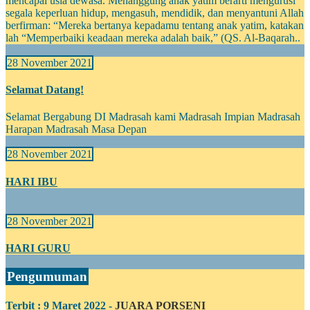
mencapai usia dewasa. Menanggung anak yatim berarti mengurusi
segala keperluan hidup, mengasuh, mendidik, dan menyantuni Allah
berfirman: “Mereka bertanya kepadamu tentang anak yatim, katakan
lah “Memperbaiki keadaan mereka adalah baik,” (QS. Al-Baqarah..
28 November 2021
Selamat Datang!
Selamat Bergabung DI Madrasah kami Madrasah Impian Madrasah
Harapan Madrasah Masa Depan
28 November 2021
HARI IBU
28 November 2021
HARI GURU
Pengumuman
Terbit : 9 Maret 2022 -
JUARA PORSENI