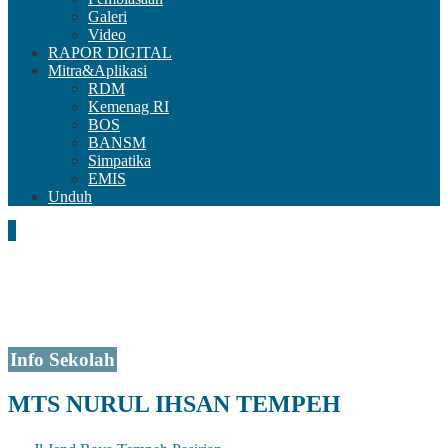
Galeri
Video
RAPOR DIGITAL
Mitra&Aplikasi
RDM
Kemenag RI
BOS
BANSM
Simpatika
EMIS
Unduh
Info Sekolah
MTS NURUL IHSAN TEMPEH