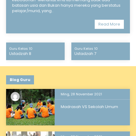
batasan usia dan Bukan hanya mereka yang berstatus
pelajar/murid, yang..
Read More
Guru Kelas 10
Guru Kelas 10
Ustadzah 8
Ustadzah 7
Blog Guru
Ming, 28 November 2021
Madrasah VS Sekolah Umum