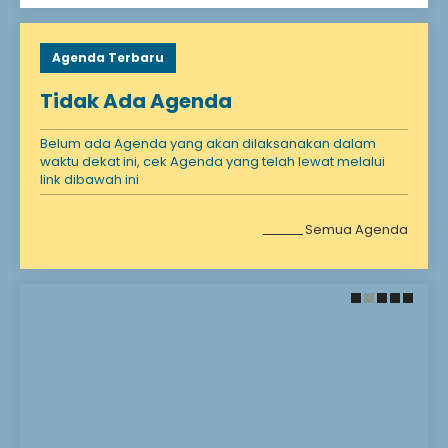
Agenda Terbaru
Tidak Ada Agenda
Belum ada Agenda yang akan dilaksanakan dalam
waktu dekat ini, cek Agenda yang telah lewat melalui
link dibawah ini
Semua Agenda
28 November 2021
28 November 2021
Santunan Anak
Selamat Datang!
Yatim
Selamat Bergabung DI
Madrasah kami
Anak yatim adalah
Madrasah Impian
seseorang yang
Madrasah Harapan
kehilangan ayahnya
Madrasah Masa Depan