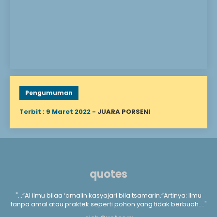
sebelum mencapai usia
dewasa. Menanggung
anak yatim berarti
mengurusi segala
keperluan hidup,
mengasuh, mendidik, dan
menyantuni Allah
berfirman: “Mereka
bertanya kepadamu
tentang anak yatim,
katakan lah “Memperbaiki
keadaan mereka adalah
Pengumuman
baik,” (QS. Al-Baqarah..
Terbit : 9 Maret 2022 -
JUARA PORSENI
quotes
a
"...“Al ilmu bilaa ‘amalin kasyajari bila tsamarin.”Artinya: Ilmu
".
m
tanpa amal atau praktek seperti pohon yang tidak berbuah...."
kan