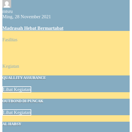
mtsru
Ming, 28 November 2021
Madrasah Hebat Bermartabat
Fasilitas
Kegiatan
QUALLITY ASSURANCE
Lihat Kegiatan
OUTBOND DI PUNCAK
Lihat Kegiatan
AL HABSY