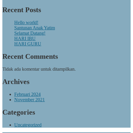
Recent Posts
Hello world!
Santunan Anak Yatim
Selamat Datang!
HARI IBU
HARI GURU
Recent Comments
Tidak ada komentar untuk ditampilkan.
Archives
Februari 2024
November 2021
Categories
Uncategorized