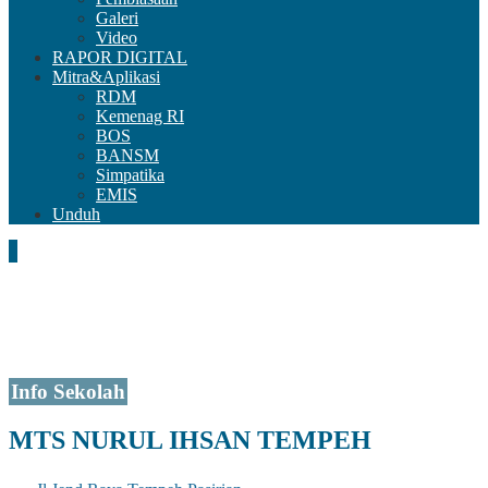
Galeri
Video
RAPOR DIGITAL
Mitra&Aplikasi
RDM
Kemenag RI
BOS
BANSM
Simpatika
EMIS
Unduh
Info Sekolah
MTS NURUL IHSAN TEMPEH