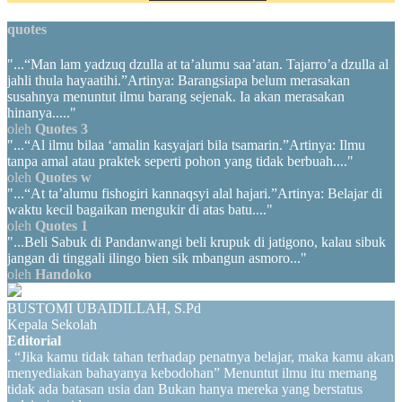
quotes
"...“Man lam yadzuq dzulla at ta’alumu saa’atan. Tajarro’a dzulla al
jahli thula hayaatihi.”Artinya: Barangsiapa belum merasakan
susahnya menuntut ilmu barang sejenak. Ia akan merasakan
hinanya....."
oleh
Quotes 3
"...“Al ilmu bilaa ‘amalin kasyajari bila tsamarin.”Artinya: Ilmu
tanpa amal atau praktek seperti pohon yang tidak berbuah...."
oleh
Quotes w
"...“At ta’alumu fishogiri kannaqsyi alal hajari.”Artinya: Belajar di
waktu kecil bagaikan mengukir di atas batu...."
oleh
Quotes 1
"...Beli Sabuk di Pandanwangi beli krupuk di jatigono, kalau sibuk
jangan di tinggali ilingo bien sik mbangun asmoro..."
oleh
Handoko
BUSTOMI UBAIDILLAH, S.Pd
Kepala Sekolah
Editorial
. “Jika kamu tidak tahan terhadap penatnya belajar, maka kamu akan
menyediakan bahayanya kebodohan” Menuntut ilmu itu memang
tidak ada batasan usia dan Bukan hanya mereka yang berstatus