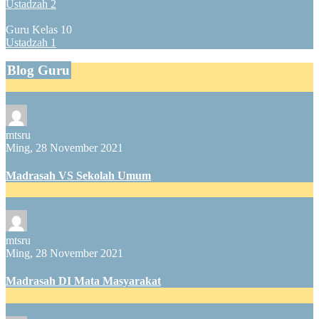
Ustadzah 2
Guru Kelas 10
Ustadzah 1
Blog Guru
mtsru
Ming, 28 November 2021
Madrasah VS Sekolah Umum
mtsru
Ming, 28 November 2021
Madrasah DI Mata Masyarakat