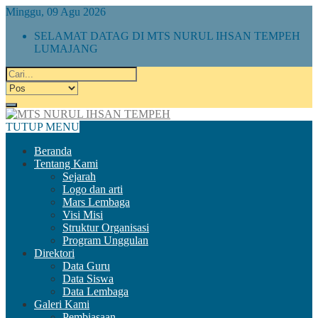
Minggu, 09 Agu 2026
SELAMAT DATAG DI MTS NURUL IHSAN TEMPEH
LUMAJANG
TUTUP MENU
Beranda
Tentang Kami
Sejarah
Logo dan arti
Mars Lembaga
Visi Misi
Struktur Organisasi
Program Unggulan
Direktori
Data Guru
Data Siswa
Data Lembaga
Galeri Kami
Pembiasaan