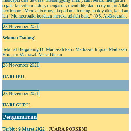
mencapai usia dewasa. Menanggung anak yatim berarti mengurusi
segala keperluan hidup, mengasuh, mendidik, dan menyantuni Allah
berfirman: “Mereka bertanya kepadamu tentang anak yatim, katakan
lah “Memperbaiki keadaan mereka adalah baik,” (QS. Al-Baqarah..
28 November 2021
Selamat Datang!
Selamat Bergabung DI Madrasah kami Madrasah Impian Madrasah
Harapan Madrasah Masa Depan
28 November 2021
HARI IBU
28 November 2021
HARI GURU
Pengumuman
Terbit : 9 Maret 2022 -
JUARA PORSENI