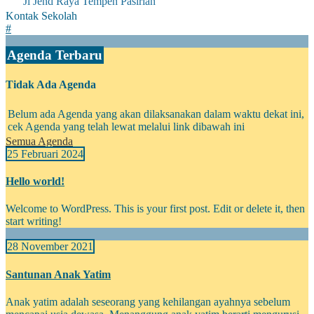
Jl Jend Raya Tempeh Pasirian
Kontak Sekolah
#
Agenda Terbaru
Tidak Ada Agenda
Belum ada Agenda yang akan dilaksanakan dalam waktu dekat ini,
cek Agenda yang telah lewat melalui link dibawah ini
Semua Agenda
25 Februari 2024
Hello world!
Welcome to WordPress. This is your first post. Edit or delete it, then
start writing!
28 November 2021
Santunan Anak Yatim
Anak yatim adalah seseorang yang kehilangan ayahnya sebelum