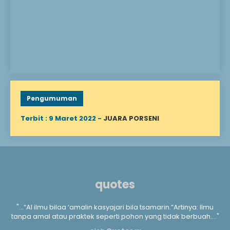
sebelum mencapai usia
dewasa. Menanggung
anak yatim berarti
mengurusi segala
keperluan hidup,
mengasuh, mendidik, dan
menyantuni Allah
berfirman: “Mereka
bertanya kepadamu
tentang anak yatim,
katakan lah “Memperbaiki
keadaan mereka adalah
Pengumuman
baik,” (QS. Al-Baqarah..
Terbit : 9 Maret 2022 -
JUARA PORSENI
quotes
a
"...“Al ilmu bilaa ‘amalin kasyajari bila tsamarin.”Artinya: Ilmu
".
m
tanpa amal atau praktek seperti pohon yang tidak berbuah...."
kan