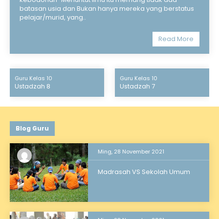
batasan usia dan Bukan hanya mereka yang berstatus
pelajar/murid, yang..
Read More
Guru Kelas 10
Guru Kelas 10
Ustadzah 8
Ustadzah 7
Blog Guru
Ming, 28 November 2021
Madrasah VS Sekolah Umum