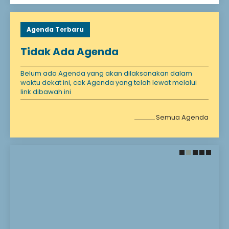
Agenda Terbaru
Tidak Ada Agenda
Belum ada Agenda yang akan dilaksanakan dalam
waktu dekat ini, cek Agenda yang telah lewat melalui
link dibawah ini
Semua Agenda
28 November 2021
28 November 2021
Santunan Anak
Selamat Datang!
Yatim
Selamat Bergabung DI
Madrasah kami
Anak yatim adalah
Madrasah Impian
seseorang yang
Madrasah Harapan
kehilangan ayahnya
Madrasah Masa Depan