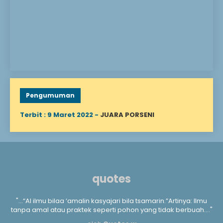
sebelum mencapai usia
dewasa. Menanggung
anak yatim berarti
mengurusi segala
keperluan hidup,
mengasuh, mendidik, dan
menyantuni Allah
berfirman: “Mereka
bertanya kepadamu
tentang anak yatim,
katakan lah “Memperbaiki
keadaan mereka adalah
Pengumuman
baik,” (QS. Al-Baqarah..
Terbit : 9 Maret 2022 -
JUARA PORSENI
quotes
a
"...“Al ilmu bilaa ‘amalin kasyajari bila tsamarin.”Artinya: Ilmu
".
m
tanpa amal atau praktek seperti pohon yang tidak berbuah...."
kan