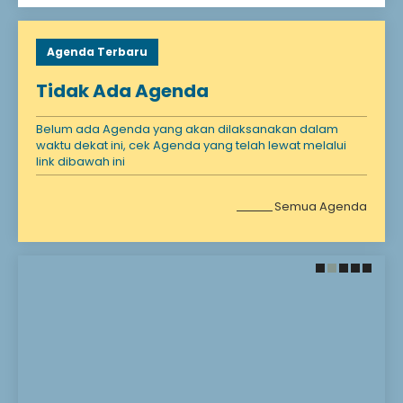
Agenda Terbaru
Tidak Ada Agenda
Belum ada Agenda yang akan dilaksanakan dalam
waktu dekat ini, cek Agenda yang telah lewat melalui
link dibawah ini
Semua Agenda
28 November 2021
28 November 2021
Santunan Anak
Selamat Datang!
Yatim
Selamat Bergabung DI
Madrasah kami
Anak yatim adalah
Madrasah Impian
seseorang yang
Madrasah Harapan
kehilangan ayahnya
Madrasah Masa Depan