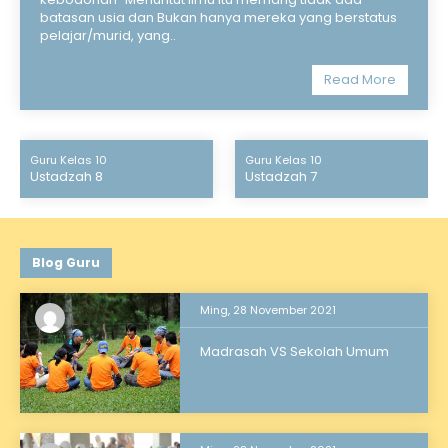
batasan usia dan Bukan hanya mereka yang berstatus
pelajar/murid, yang..
Read More
Guru Kelas 10
Guru Kelas 10
Ustadzah 8
Ustadzah 7
Blog Guru
Ming, 28 November 2021
Madrasah VS Sekolah Umum