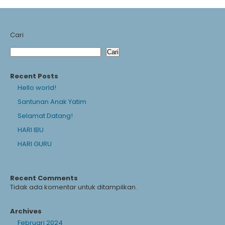
Cari
Cari
Recent Posts
Hello world!
Santunan Anak Yatim
Selamat Datang!
HARI IBU
HARI GURU
Recent Comments
Tidak ada komentar untuk ditampilkan.
Archives
Februari 2024