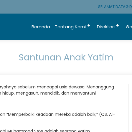
SELAMAT DATAG DI M
Beranda
Tentang Kami
Direktori
Ga
Santunan Anak Yatim
n ayahnya sebelum mencapai usia dewasa. Menanggung
an hidup, mengasuh, mendidik, dan menyantuni
ah “Memperbaiki keadaan mereka adalah baik,” (QS. Al-
 Nabi Muhammad SAW adalah seorang yatim.