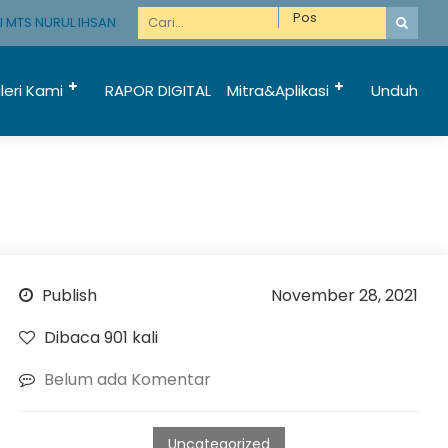
TS NURUL IHSAN TEMPEH LUMAJANG
leri Kami
RAPOR DIGITAL
Mitra&Aplikasi
Unduh
Publish
November 28, 2021
Dibaca 901 kali
Belum ada Komentar
Uncategorized