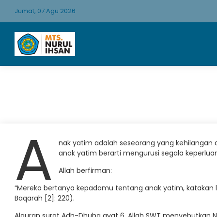
Jumat, 07 Agu 2026
A
nak yatim adalah seseorang yang kehilanga
anak yatim berarti mengurusi segala keperlu
Allah berfirman:
“Mereka bertanya kepadamu tentang anak yatim, katakan l
Baqarah [2]: 220).
Alquran surat Adh-Dhuha ayat 6, Allah SWT menyebutkan