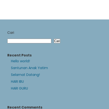
Cari
Cari
Recent Posts
Hello world!
Santunan Anak Yatim
Selamat Datang!
HARI IBU
HARI GURU
Recent Comments