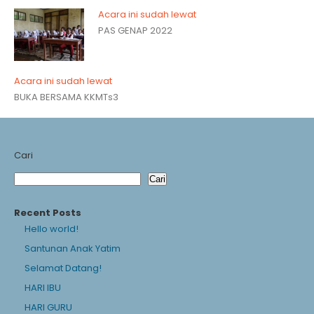
Acara ini sudah lewat
PAS GENAP 2022
Acara ini sudah lewat
BUKA BERSAMA KKMTs3
Cari
Cari
Recent Posts
Hello world!
Santunan Anak Yatim
Selamat Datang!
HARI IBU
HARI GURU