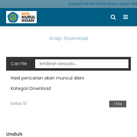
SELAMAT DATAG DI MTS NURUL IHSAN TE
Arsip:
Download
Cari File
Hasil pencarian akan muncul disini
Kategori Download
Kelas 10
1 File
Unduh