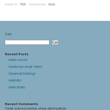
Kelas 10
PDF
Download
Size :
Cari
Cari
Recent Posts
Hello world!
Santunan Anak Yatim
Selamat Datang!
HARI IBU
HARI GURU
Recent Comments
Tidak ada komentar untuk ditampilkan.