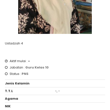
Ustadzah 4
Aktif mulai :
-
Jabatan :
Guru Kelas 10
Status :
PNS
Jenis Kelamin
T.T.L
-, -
Agama
NIK