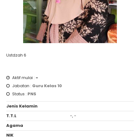
Ustdzah 6
Aktif mulai :
-
Jabatan :
Guru Kelas 10
Status :
PNS
Jenis Kelamin
T.T.L
-, -
Agama
NIK