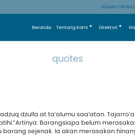
SELAMAT DATAG DI 
Beranda
Tentang Kami
Direktori
Ga
quotes
yadzuq dzulla at ta’alumu saa’atan. Tajarro’a d
atihi.”Artinya: Barangsiapa belum merasak
u barang sejenak. Ia akan merasakan hina