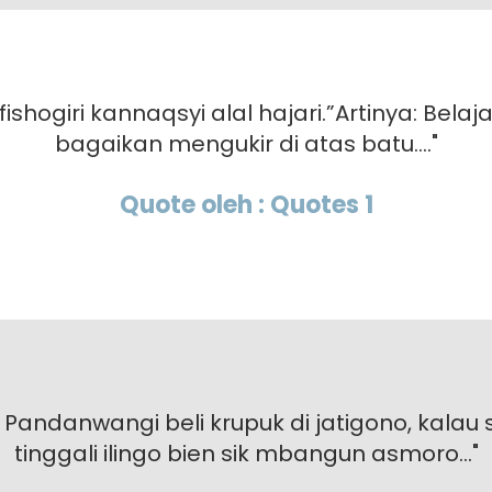
 fishogiri kannaqsyi alal hajari.”Artinya: Belaj
bagaikan mengukir di atas batu...."
Quote oleh : Quotes 1
 di Pandanwangi beli krupuk di jatigono, kalau 
tinggali ilingo bien sik mbangun asmoro..."