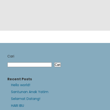
Cari
Cari
Recent Posts
Hello world!
Santunan Anak Yatim
Selamat Datang!
HARI IBU