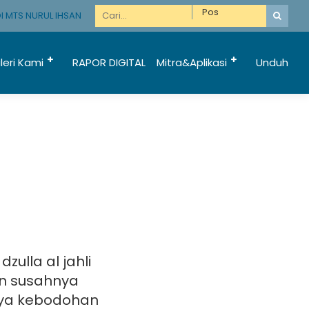
MTS NURUL IHSAN TEMPEH LUMAJANG
leri Kami
RAPOR DIGITAL
Mitra&Aplikasi
Unduh
zulla al jahli
an susahnya
nya kebodohan