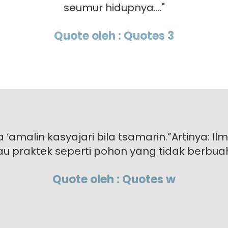
seumur hidupnya...."
Quote oleh : Quotes 3
ilaa ‘amalin kasyajari bila tsamarin.”Artinya: 
au praktek seperti pohon yang tidak berbuah..
Quote oleh : Quotes w