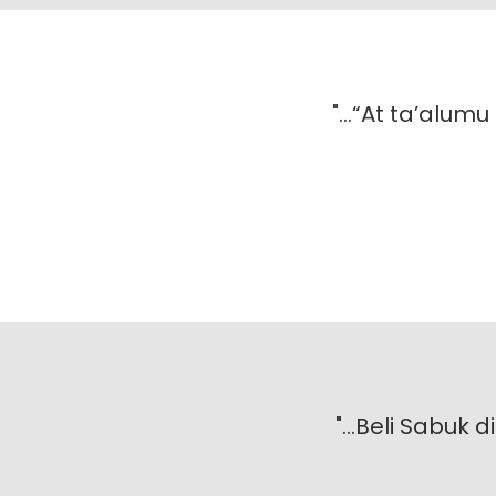
"...“At ta’alumu
"...Beli Sabuk