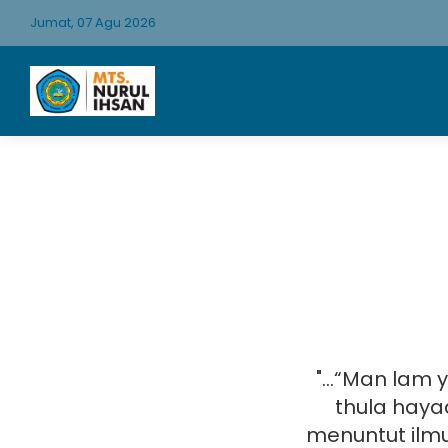
Jumat, 07 Agu 2026
"...“Man lam 
thula haya
menuntut ilm